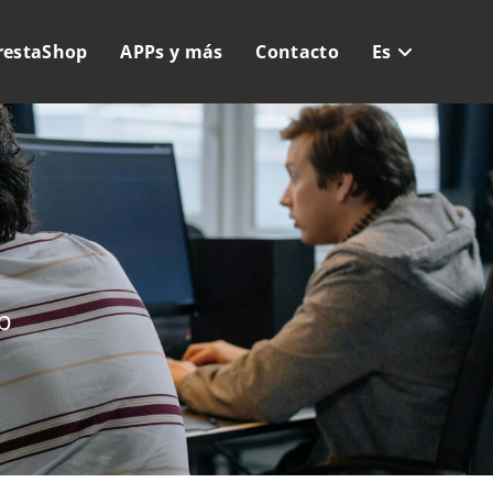
restaShop
APPs y más
Contacto
Es
b