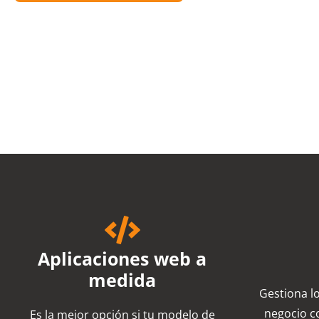
Aplicaciones web a
medida
Gestiona l
negocio c
Es la mejor opción si tu modelo de